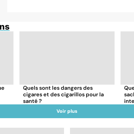
ons
Quels sont les dangers des
Que
ue
cigares et des cigarillos pour la
sac
santé ?
int
Voir plus