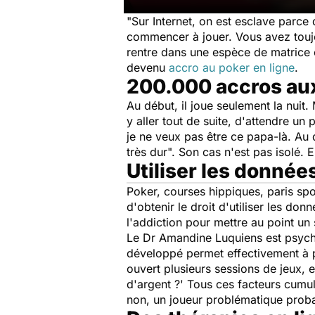
"Sur Internet, on est esclave parce
commencer à jouer. Vous avez toujou
rentre dans une espèce de matrice o
devenu
accro au poker en ligne
.
200.000 accros aux
Au début, il joue seulement la nuit. M
y aller tout de suite, d'attendre un
je ne veux pas être ce papa-là. Au
très dur".
Son cas n'est pas isolé. 
Utiliser les donnée
Poker, courses hippiques, paris sp
d'obtenir le droit d'utiliser les do
l'addiction pour mettre au point un
Le Dr Amandine Luquiens est psychi
développé permet effectivement à p
ouvert plusieurs sessions de jeux, e
d'argent ?' Tous ces facteurs cumul
non, un joueur problématique proba