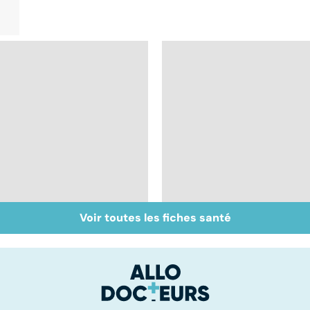
Voir toutes les fiches santé
Un rhume, ça se
Le choix du cartable
soigne ?
et des fournitures
scolaires