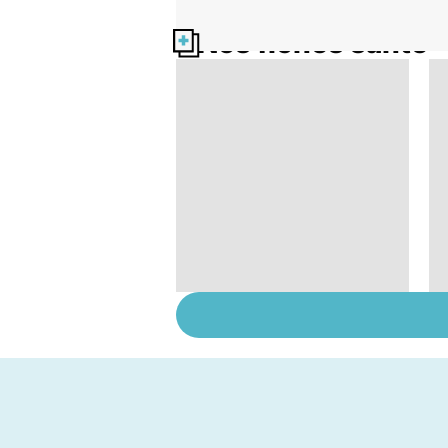
Nos fiches santé
Suicide : prévenir le
passage à l'acte