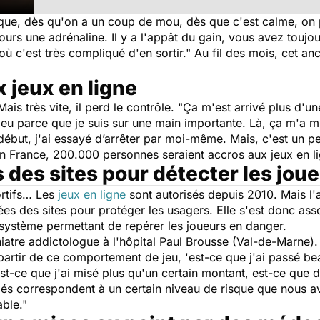
 que, dès qu'on a un coup de mou, dès que c'est calme, on 
rs une adrénaline. Il y a l'appât du gain, vous avez toujou
ù c'est très compliqué d'en sortir."
Au fil des mois, cet an
 jeux en ligne
ais très vite, il perd le contrôle. "Ç
a m'est arrivé plus d'un
 peu parce que je suis sur une main importante. Là, ça m'a m
 début, j'ai essayé d’arrêter par moi-même. Mais, c'est un
En France, 200.000 personnes seraient accros aux jeux en l
s des sites pour détecter les joue
ortifs… Les
jeux en ligne
sont autorisés depuis 2010. Mais l'a
nnées des sites pour protéger les usagers. Elle s'est donc as
 système permettant de repérer les joueurs en danger.
atre addictologue à l'hôpital Paul Brousse (Val-de-Marne). 
artir de ce comportement de jeu, 'est-ce que j'ai passé be
st-ce que j'ai misé plus qu'un certain montant, est-ce que d
és correspondent à un certain niveau de risque que nous avo
ble."