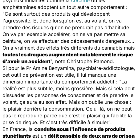
psychostimulantes comme la
cocaïne
ou les
amphétamines adoptent un tout autre comportement :
"
Ce sont surtout des produits qui développent
l'agressivité. Et donc lorsqu'on est au volant, on va
prendre des risques qu'on ne prendrait pas d'habitude.
On va par exemple accélérer, on ne va pas mettre sa
ceinture, on va effectuer des dépassements dangereux…
On a vraiment des effets très différents du cannabis mais
toutes les drogues augmentent notablement le risque
d'avoir un accident
", note Christophe Ramond.
Si pour le Pr Amine Benyamina, psychiatre-addictologue,
cet outil de prévention est utile, il lui manque une
dimension importante du comportement addictif : "
La
réalité est plus subtile, moins grossière. Mais si cela peut
dissuader les personnes de consommer et de prendre le
volant, ça aura eu son effet. Mais on oublie une chose :
le plaisir derrière la consommation. Celui-là, on ne peut
pas le reproduire parce que c'est le plaisir qui facilite la
prise de risque. Et c'est très difficile à simuler
".
En France, la
conduite sous l'influence de produits
stupéfiants
est un
délit passible de deux ans de prison