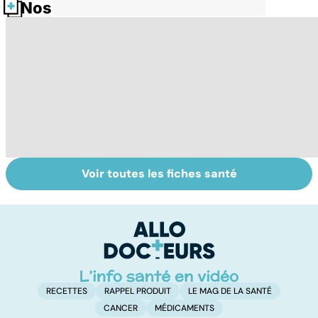
Nos fiches santé
Voir toutes les fiches santé
Suicide : prévenir
Un rhume, ça se
L
le passage à
soigne ?
ca
l'acte
f
sc
RECETTES
RAPPEL PRODUIT
LE MAG DE LA SANTÉ
CANCER
MÉDICAMENTS