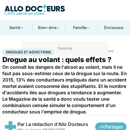
Santé
Bien-être
Famille
Émissions
Accueil
Santé
Maladies
Drogues et addictions
Drogues et addictions
DROGUES ET ADDICTIONS
Drogue au volant : quels effets ?
On connaît les dangers de l'alcool au volant, mais il ne
faut pas sous-estimer ceux de la drogue sur la route. En
2015, 13% des conducteurs impliqués dans un accident
mortel avaient consommé des stupéfiants. Et le nombre
d'accidents liés aux drogues a tendance à augmenter.
Le Magazine de la santé a donc voulu tester une
combinaison censée simuler le comportement d'un
conducteur sous l'emprise de drogue.
Par
La rédaction d'Allo Docteurs
Partager
Mis à jour le
08/06/2016