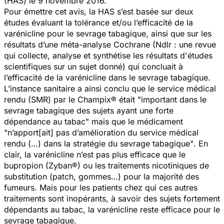
(HAS) le 9 novembre 2016.
Pour émettre cet avis, la HAS s’est basée sur deux
études évaluant la tolérance et/ou l’efficacité de la
varénicline pour le sevrage tabagique, ainsi que sur les
résultats d’une méta-analyse Cochrane (Ndlr : une revue
qui collecte, analyse et synthétise les résultats d'études
scientifiques sur un sujet donné) qui concluait à
l’efficacité de la varénicline dans le sevrage tabagique.
L’instance sanitaire a ainsi conclu que le service médical
rendu (SMR) par le Champix® était
"important dans le
sevrage tabagique des sujets ayant une forte
dépendance au tabac"
mais que le médicament
"
n’apport[ait] pas d’amélioration du service médical
rendu (…) dans la stratégie du sevrage tabagique"
. En
clair, la varénicline n’est pas plus efficace que le
bupropion (Zyban®) ou les traitements nicotiniques de
substitution (patch, gommes…) pour la majorité des
fumeurs. Mais pour les patients chez qui ces autres
traitements sont inopérants, à savoir des sujets fortement
dépendants au tabac, la varénicline reste efficace pour le
sevrage tabagique.