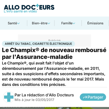
Santé
Bien-être
Famille
Émissions
Accueil
Santé
Maladies
Arrêt du tabac, cigarette électronique
ARRÊT DU TABAC, CIGARETTE ÉLECTRONIQUE
Le Champix® de nouveau remboursé
par l'Assurance-maladie
Le Champix®, qui avait fait l'objet d'un
déremboursement par l'Assurance-maladie, en 2011,
suite à des suspicions d'effets secondaires importants,
est de nouveau remboursé depuis le 1er mai 2017. Mais
dans des conditions très précises.
Par
La rédaction d'Allo Docteurs
Partager
Mis à jour le
03/05/2017