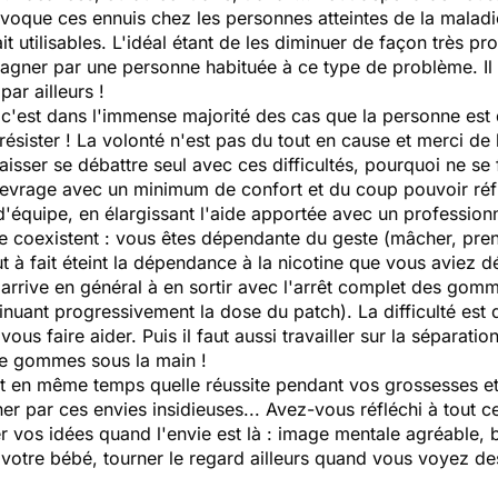
provoque ces ennuis chez les personnes atteintes de la malad
ait utilisables. L'idéal étant de les diminuer de façon très pr
er par une personne habituée à ce type de problème. Il y a
ar ailleurs !
'est dans l'immense majorité des cas que la personne est 
ésister ! La volonté n'est pas du tout en cause et merci de l
laisser se débattre seul avec ces difficultés, pourquoi ne se 
 sevrage avec un minimum de confort et du coup pouvoir réflé
 d'équipe, en élargissant l'aide apportée avec un professio
 elle coexistent : vous êtes dépendante du geste (mâcher, p
t à fait éteint la dépendance à la nicotine que vous aviez d
arrive en général à en sortir avec l'arrêt complet des gomm
nuant progressivement la dose du patch). La difficulté est 
vous faire aider. Puis il faut aussi travailler sur la séparati
 de gommes sous la main !
 et en même temps quelle réussite pendant vos grossesses et a
r par ces envies insidieuses... Avez-vous réfléchi à tout c
 vos idées quand l'envie est là : image mentale agréable, bo
votre bébé, tourner le regard ailleurs quand vous voyez de