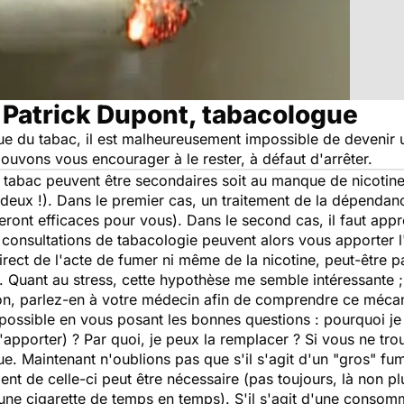
 Patrick Dupont, tabacologue
e du tabac, il est malheureusement impossible de devenir 
ouvons vous encourager à le rester, à défaut d'arrêter.
êt du tabac peuvent être secondaires soit au manque de nicotin
s deux !). Dans le premier cas, un traitement de la dépendan
seront efficaces pour vous). Dans le second cas, il faut ap
 consultations de tabacologie peuvent alors vous apporter l
direct de l'acte de fumer ni même de la nicotine, peut-être pa
Quant au stress, cette hypothèse me semble intéressante ; 
non, parlez-en à votre médecin afin de comprendre ce mécan
 possible en vous posant les bonnes questions : pourquoi je
'apporter) ? Par quoi, je peux la remplacer ? Si vous ne tr
gue. Maintenant n'oublions pas que s'il s'agit d'un "gros" 
ment de celle-ci peut être nécessaire (pas toujours, là non pl
(une cigarette de temps en temps). S'il s'agit d'une consom