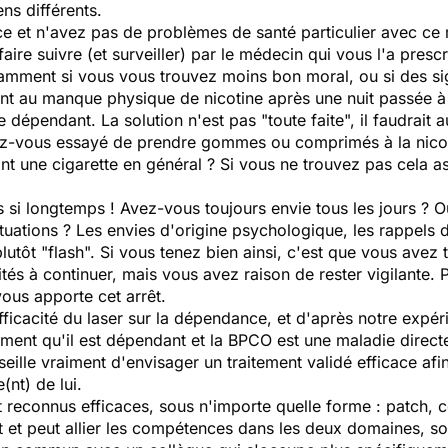
ens différents.
cace et n'avez pas de problèmes de santé particulier avec c
aire suivre (et surveiller) par le médecin qui vous l'a prescr
tamment si vous vous trouvez moins bon moral, ou si des s
ent au manque physique de nicotine après une nuit passée 
dépendant. La solution n'est pas "toute faite", il faudrait a
vez-vous essayé de prendre gommes ou comprimés à la nicot
ne cigarette en général ? Si vous ne trouvez pas cela ass
s si longtemps ! Avez-vous toujours envie tous les jours ? 
tuations ? Les envies d'origine psychologique, les rappels 
utôt "flash". Si vous tenez bien ainsi, c'est que vous avez 
tés à continuer, mais vous avez raison de rester vigilante.
vous apporte cet arrêt.
fficacité du laser sur la dépendance, et d'après notre expér
inement qu'il est dépendant et la BPCO est une maladie direct
seille vraiment d'envisager un traitement validé efficace afin
(nt) de lui.
nt reconnus efficaces, sous n'importe quelle forme : patch
t et peut allier les compétences dans les deux domaines, s