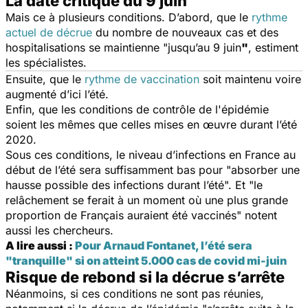
La date critique du 9 juin
Mais ce à plusieurs conditions. D’abord, que le
rythme
actuel de décrue
du nombre de nouveaux cas et des
hospitalisations se maintienne "
jusqu’au 9 juin
"
, estiment
les spécialistes.
Ensuite, que le
rythme de vaccination
soit maintenu voire
augmenté d’ici l’été.
Enfin, que les conditions de contrôle de l'épidémie
soient les mêmes que celles mises en œuvre durant l’été
2020.
Sous ces conditions, le niveau d’infections en France au
début de l’été sera suffisamment bas pour "
absorber une
hausse possible des infections durant l’été
". Et "
le
relâchement se ferait à un moment où une plus grande
proportion de Français auraient été vaccinés
" notent
aussi les chercheurs.
A lire aussi :
Pour Arnaud Fontanet, l’été sera
"tranquille" si on atteint 5.000 cas de covid mi-juin
Risque de rebond si la décrue s’arrête
Néanmoins, si ces conditions ne sont pas réunies,