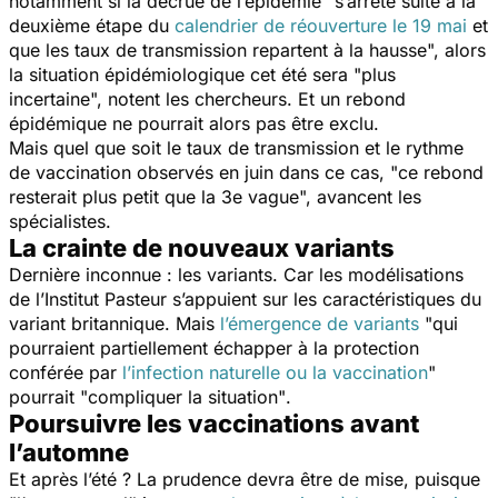
notamment si la décrue de l’épidémie "
s’arrête suite à la
deuxième étape du
calendrier de réouverture le 19 mai
et
que les taux de transmission repartent à la hausse
", alors
la situation épidémiologique cet été sera "
plus
incertaine
", notent les chercheurs. Et un rebond
épidémique ne pourrait alors pas être exclu.
Mais quel que soit le taux de transmission et le rythme
de vaccination observés en juin dans ce cas, "
ce rebond
resterait plus petit que la 3e vague
", avancent les
spécialistes.
La crainte de nouveaux variants
Dernière inconnue : les variants. Car les modélisations
de l’Institut Pasteur s’appuient sur les caractéristiques du
variant britannique. Mais
l’émergence de variants
"
qui
pourraient partiellement échapper à la protection
conférée par
l’infection naturelle ou la vaccination
"
pourrait "
compliquer la situation"
.
Poursuivre les vaccinations avant
l’automne
Et après l’été ? La prudence devra être de mise, puisque