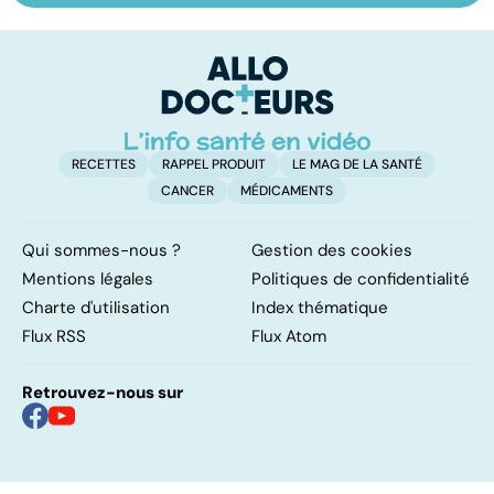
les infections
savoir sur la
a
pulmonaires
maladie
fa
d'
RECETTES
RAPPEL PRODUIT
LE MAG DE LA SANTÉ
CANCER
MÉDICAMENTS
Qui sommes-nous ?
Gestion des cookies
Mentions légales
Politiques de confidentialité
Charte d'utilisation
Index thématique
Flux RSS
Flux Atom
Retrouvez-nous sur