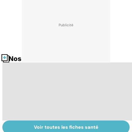
Nos fiches santé
Voir toutes les fiches santé
Tout savoir sur
Covid-19 : tout
I