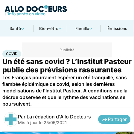
Santé
Bien-être
Famille
Émissions
Accueil
Santé
Covid
COVID
Un été sans covid ? L’Institut Pasteur
publie des prévisions rassurantes
Les Français pourraient espérer un été tranquille, sans
flambée épidémique de covid, selon les dernières
modélisations de l’Institut Pasteur. A conditions que la
décrue observée et que le rythme des vaccinations se
poursuivent.
Par
La rédaction d'Allo Docteurs
Partager
Mis à jour le
25/05/2021