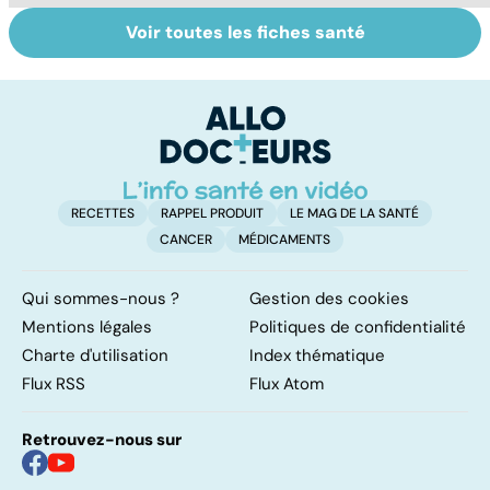
Voir toutes les fiches santé
Tout savoir sur
Covid-19 : tout
D
les infections
savoir sur la
ho
pulmonaires
maladie
c'
su
RECETTES
RAPPEL PRODUIT
LE MAG DE LA SANTÉ
CANCER
MÉDICAMENTS
Qui sommes-nous ?
Gestion des cookies
Mentions légales
Politiques de confidentialité
Charte d'utilisation
Index thématique
Flux RSS
Flux Atom
Retrouvez-nous sur