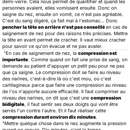
demi-verre. Cela nous permet de quantifier et quand les
personnes avalent, elles vomissent ensuite. Donc on
saigne du nez, ensuite on vomit, ce n'est pas agréable.
C'est du sang digéré, ça fait mal à l'estomac… Donc
pencher la tête en arrière n'est pas conseillé
en cas de
saignement de nez pour des raisons très précises. Mettre
la tête en avant permet de cracher. Il vaut mieux cracher
pour savoir ce qu'on évacue et ne pas avaler.
"En cas de saignement de nez, la
compression est
importante
. Comme quand on fait une prise de sang, on
demande au patient d'appuyer un petit peu pour ne pas
que ça saigne. La compression doit se faire au niveau
des narines, c'est-à-dire là où c'est mou, où c'est
cartilagineux parce que faire une compression au niveau
de l'os n'apporte aucune efficacité. Il faut comprimer au
niveau des narines, on dit que c'est une
compression
bidigitale
, il faut sentir ses deux doigts qui vont être
serrés l'un contre l'autre. Et il faut réaliser cette
compression durant environ dix minutes
.
"Mettre quelque chose dans le nez augmente la pression
quand on appuie. Dix minutes, c'est le temps