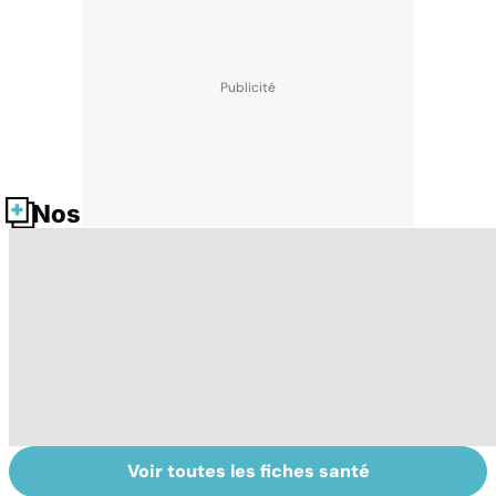
Nos fiches santé
Voir toutes les fiches santé
Nécrose : quand
Embolie
Ph