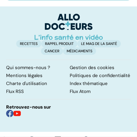
les tissus
pulmonaire : un
af
meurent
caillot dans
tr
l'artère
pulmonaire
RECETTES
RAPPEL PRODUIT
LE MAG DE LA SANTÉ
CANCER
MÉDICAMENTS
Qui sommes-nous ?
Gestion des cookies
Mentions légales
Politiques de confidentialité
Charte d'utilisation
Index thématique
Flux RSS
Flux Atom
Retrouvez-nous sur