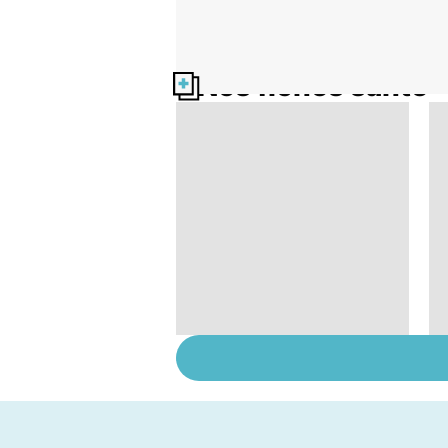
Nos fiches santé
Embolie pulmonaire :
un caillot dans
l'artère pulmonaire