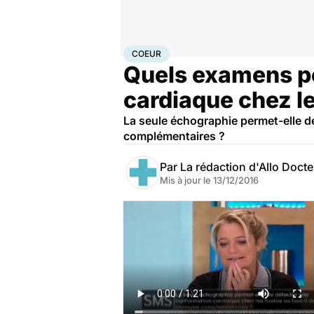
Accueil
Santé
Maladies
Maladies cardiaques
Coeu
COEUR
Quels examens pe
cardiaque chez le
La seule échographie permet-elle d
complémentaires ?
Par
La rédaction d'Allo Doct
Mis à jour le
13/12/2016