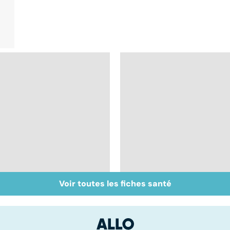
Voir toutes les fiches santé
Pré-éclampsie :
Mediator® : les
attention, grossesse
cardiologues en
à risque !
première ligne