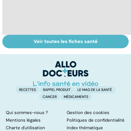
Voir toutes les fiches santé
HPV : tout savoir
Gynéco : un suivi
Se
sur les
pour la vie
in
papillomavirus
P
ét
RECETTES
RAPPEL PRODUIT
LE MAG DE LA SANTÉ
CANCER
MÉDICAMENTS
Qui sommes-nous ?
Gestion des cookies
Mentions légales
Politiques de confidentialité
Charte d'utilisation
Index thématique