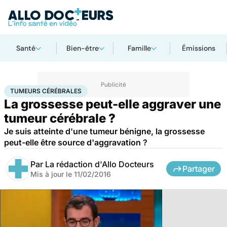
Santé
Bien-être
Famille
Émissions
Accueil
Santé
Maladies
Cancer
Tumeurs cérébrales
TUMEURS CÉRÉBRALES
La grossesse peut-elle aggraver une
tumeur cérébrale ?
Je suis atteinte d'une tumeur bénigne, la grossesse
peut-elle être source d'aggravation ?
Par
La rédaction d'Allo Docteurs
Partager
Mis à jour le
11/02/2016