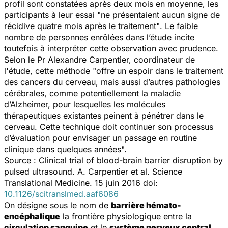
profil sont constatées après deux mois en moyenne, les
participants à leur
essai "ne présentaient aucun signe de
récidive quatre mois après le traitement"
. Le faible
nombre de personnes enrôlées dans l’étude incite
toutefois à interpréter cette observation avec prudence.
Selon le Pr Alexandre Carpentier, coordinateur de
l'étude, cette méthode
"offre un espoir dans le traitement
des cancers du cerveau, mais aussi d’autres pathologies
cérébrales, comme potentiellement la maladie
d’Alzheimer, pour lesquelles les molécules
thérapeutiques existantes peinent à pénétrer dans le
cerveau. Cette technique doit continuer son processus
d’évaluation pour envisager un passage en routine
clinique dans quelques années
".
Source :
Clinical trial of blood-brain barrier disruption by
pulsed ultrasound
. A. Carpentier et al.
Science
Translational Medicine.
15 juin 2016 doi:
10.1126/scitranslmed.aaf6086
On désigne sous le nom de
barrière hémato-
encéphalique
la frontière physiologique entre la
circulation sanguine
et le
système nerveux central
.