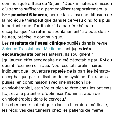
communiqué diffusé ce 15 juin.
"Deux minutes d’émission
d’ultrasons suffisent à perméabiliser temporairement la
BHE
pendant 6 heures
, permettant ainsi une diffusion de
la molécule thérapeutique dans le cerveau cinq fois plus
importante que d’ordinaire."
La barrière hémato-
encéphalique
"se referme spontanément"
au bout de six
heures, précise le communiqué.
Les
résultats de l'essai clinique
publiés dans la revue
Science Translational Medicine
sont jugés
très
encourageants
par les auteurs. Ils soulignent "
[qu’]aucun effet secondaire n’a été détectable par IRM ou
durant l'examen clinique. Nos résultats préliminaires
indiquent que l'ouverture répétée de la barrière hémato-
encéphalique par l’utilisation de ce système d'ultrasons
pulsés, en combinaison avec une injection [de
chimiothérapie], est sûre et bien tolérée chez les patients
[…], et a le potentiel d'optimiser l’administration de
chimiothérapies dans le cerveau."
Les chercheurs notent que, dans la littérature médicale,
les récidives des tumeurs chez les patients de même