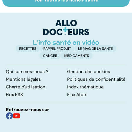
Quand la maladie
Le lymphome, un
To
entraîne la chute
cancer peu
c
des cheveux
connu mais
fréquent
RECETTES
RAPPEL PRODUIT
LE MAG DE LA SANTÉ
CANCER
MÉDICAMENTS
Qui sommes-nous ?
Gestion des cookies
Mentions légales
Politiques de confidentialité
Charte d'utilisation
Index thématique
Flux RSS
Flux Atom
Retrouvez-nous sur