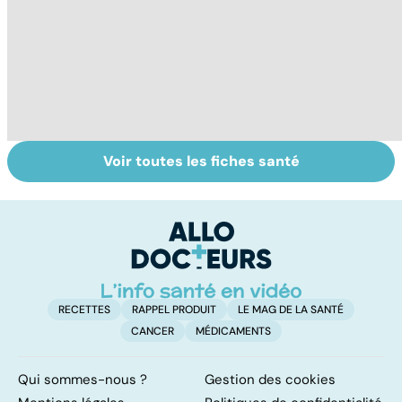
Voir toutes les fiches santé
Le café : une
Les aidants
M
mine d'or pour
familiaux aussi
q
notre santé ?
ont besoin d'aide
a
RECETTES
RAPPEL PRODUIT
LE MAG DE LA SANTÉ
CANCER
MÉDICAMENTS
Qui sommes-nous ?
Gestion des cookies