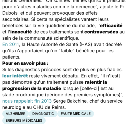
lésions cérébrales. "
Ce sont les mêmes qui sont prescrits
pour d'autres maladies comme la démence
", ajoute le Pr
Dubois, et qui peuvent provoquer des effets
secondaires. Si certains spécialistes vantent leurs
bénéfices sur la vie quotidienne du malade, l'
efficacité
et l'
innocuité
de ces traitements sont
controversées
au
sein de la communauté scientifique.
En 2011
, la Haute Autorité de Santé (HAS) avait décrété
qu'ils n'apportaient qu'un "faible" bénéfice pour les
patients.
Pour en savoir plus :
Si les diagnostics précoces sont de plus en plus fiables,
leur intérêt
reste vivement débattu. En effet, "il n'[est]
pas démontré qu'un traitement puisse
ralentir la
progression de la maladie
lorsque [celle-ci] est au
stade prodromique (période des premiers symptômes)",
nous rappelait fin 2013
Serge Bakchine, chef du service
neurologie au CHU de Reims.
ALZHEIMER
DIAGNOSTIC
FAUTE MÉDICALE
ERREURS MÉDICALES