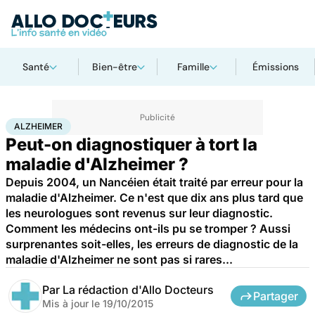
Santé
Bien-être
Famille
Émissions
Accueil
Santé
Maladies
Alzheimer
ALZHEIMER
Peut-on diagnostiquer à tort la
maladie d'Alzheimer ?
Depuis 2004, un Nancéien était traité par erreur pour la
maladie d'Alzheimer. Ce n'est que dix ans plus tard que
les neurologues sont revenus sur leur diagnostic.
Comment les médecins ont-ils pu se tromper ? Aussi
surprenantes soit-elles, les erreurs de diagnostic de la
maladie d'Alzheimer ne sont pas si rares...
Par
La rédaction d'Allo Docteurs
Partager
Mis à jour le
19/10/2015