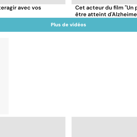
teragir avec vos
Cet acteur du film "Un 
être atteint d'Alzheime
Plus de vidéos