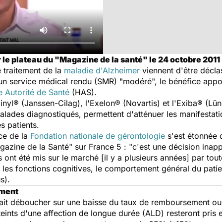
ur le plateau du "Magazine de la santé" le 24 octobre 2011
 traitement de la
maladie d'Alzheimer
viennent d'être décla
un service médical rendu (SMR) "modéré", le bénéfice appo
 Autorité de Santé
(HAS).
Reminyl® (Janssen-Cilag), l'Exelon® (Novartis) et l'Exiba® (
lades diagnostiqués, permettent d'atténuer les manifestatio
s patients.
ice de la
Fondation nationale de gérontologie
s'est étonnée 
gazine de la Santé" sur France 5 : "c'est une décision inap
 ont été mis sur le marché [il y a plusieurs années] par tou
les fonctions cognitives, le comportement général du patient
s).
ement
ait déboucher sur une baisse du taux de remboursement 
teints d'une affection de longue durée (ALD) resteront pris 