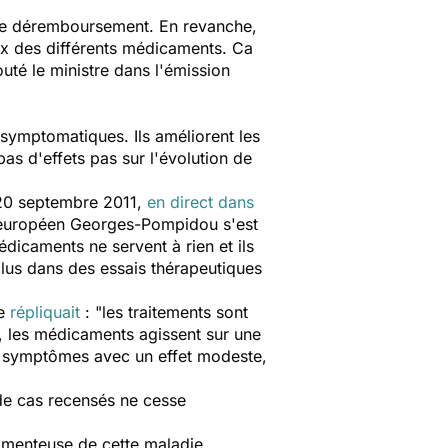
e ce déremboursement. En revanche,
rix des différents médicaments. Ca
uté le ministre dans l'émission
symptomatiques. Ils améliorent les
pas d'effets pas sur l'évolution de
i 20 septembre 2011,
en direct dans
al européen Georges-Pompidou s'est
dicaments ne servent à rien et ils
clus dans des essais thérapeutiques
re
répliquait
: "les traitements sont
, les médicaments agissent sur une
ins symptômes avec un effet modeste,
 de cas recensés ne cesse
amenteuse de cette maladie.