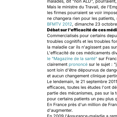
malades, dit "non ALD", pourraien
Mais le ministre du Travail, de l'E
les firmes pourraient se voir impos
ne changera rien pour les patients,
BFMTV 2012
, dimanche 23 octobre
Débat sur l'efficacité de ces mé
Commercialisés pour certains depui
troubles cognitifs et les troubles fo
la maladie car ils n'agissent pas su
L'efficacité de ces médicaments di
le "Magazine de la santé"
sur Franc
clairement
prononcé
sur le sujet : 
sont loin d'être dépourvus de dange
et aucun changement clinique perti
Le lendemain, le 21 septembre 201
efficaces, toutes les études l'ont
partie des mécanismes, pas sur la t
pour certains patients un peu plus 
En France près d'un million de Fra
d'augmenter.
En 2009 l'Assurance-maladie a rem