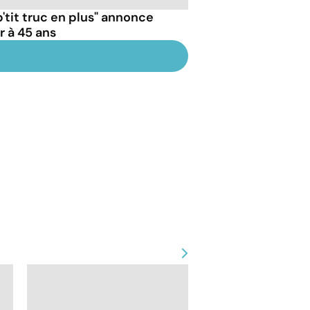
p'tit truc en plus" annonce
r à 45 ans