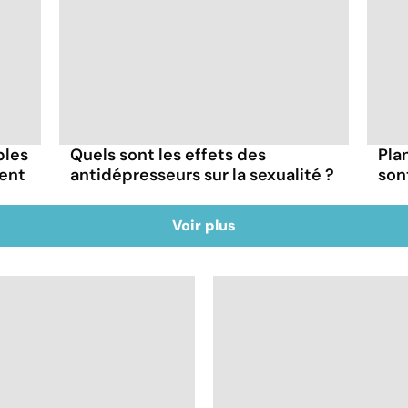
bles
Quels sont les effets des
Pla
ment
antidépresseurs sur la sexualité ?
son
Voir plus