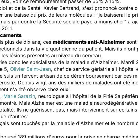
t, eux, voir ce remboursement passer de 65% à 15%.
mploi et de la Santé, Xavier Bertrand, s'est prononcé contr
er une baisse du prix de leurs molécules : "je baisserai le p
 mais par contre la Sécurité sociale payera moins cher" a ajo
 2011.
dicaments
s plus de dix ans, ces
médicaments anti-Alzheimer
sont 
nctionnels dans la vie quotidienne du patient. Mais ils n'ont 
r les lésions présentes au niveau du cerveau.
vise donc les spécialistes de la maladie d'Alzheimer. Mard
e 5,
Olivier Saint-Jean
, chef de service gériatrie à l'hôpit
"je suis un fervent artisan de ce déremboursement car ces mé
rosité. Depuis vingt ans des milliers de malades ont été in
nent n'a été observé chez eux".
1,
Marie Sarazin
, neurologue à l'hôpital de la Pitié Salpêtriè
 démontré. Mais Alzheimer est une maladie neurodégénérative
otalité. Ils ne guérissent pas, mais interviennent sur certa
que d'autres".
nçais sont touchés par la maladie d'Alzheimer et le nombre
boursé 189 millions d'euros pour la prise en charge médic