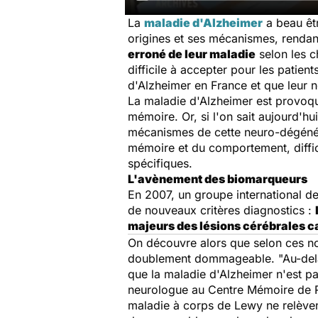
La
maladie d'Alzheimer
a beau êt
origines et ses mécanismes, rendant
erroné de leur maladie
selon les ch
difficile à accepter pour les patie
d'Alzheimer en France et que leur n
La maladie d'Alzheimer est provoqué
mémoire. Or, si l'on sait aujourd'hu
mécanismes de cette neuro-dégénér
mémoire et du comportement, difficu
spécifiques.
L'avènement des biomarqueurs
En 2007, un groupe international d
de nouveaux critères diagnostics :
majeurs des lésions cérébrales c
On découvre alors que selon ces no
doublement dommageable. "Au-delà d
que la maladie d'Alzheimer n'est pa
neurologue au Centre Mémoire de R
maladie à corps de Lewy ne relève