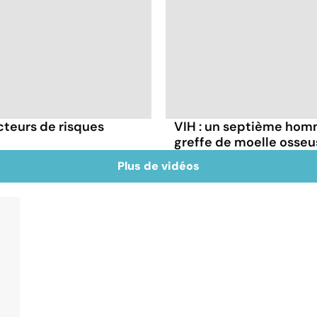
cteurs de risques
VIH : un septième homm
greffe de moelle osseu
Plus de vidéos