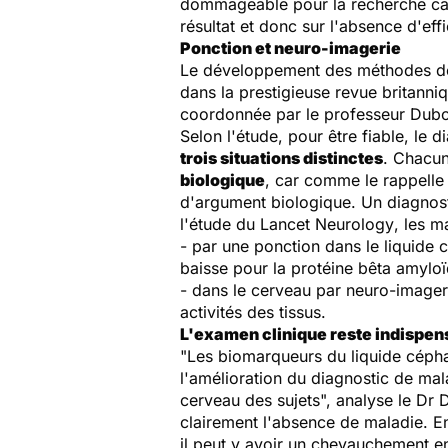
dommageable pour la recherche car 
résultat et donc sur l'absence d'effi
Ponction et neuro-imagerie
Le développement des méthodes de d
dans la prestigieuse revue britann
coordonnée par le professeur Dub
Selon l'étude, pour être fiable, le d
trois situations distinctes
. Chacun
biologique
, car comme le rappelle 
d'argument biologique. Un diagnost
l'étude du
Lancet Neurology
, les m
- par une ponction dans le liquide 
baisse pour la protéine bêta amyloï
- dans le cerveau par neuro-imager
activités des tissus.
L'examen clinique reste indispen
"Les biomarqueurs du liquide céph
l'amélioration du diagnostic de mala
cerveau des sujets", analyse le Dr 
clairement l'absence de maladie. E
il peut y avoir un chevauchement en