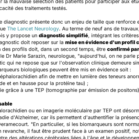
la mauvaise sélection des patients pour participer aux étud
cacité des traitements testés.
iagnostic présente donc un enjeu de taille que renforce e
ique
The Lancet
Neurology
. Au terme de neuf ans de travaux,
ois y propose un
diagnostic simplifié
, intégrant les critère
iagnostic doit reposer sur la
mise en évidence d'un profil 
 des profils doit, dans un second temps, être
confirmé pa
le Dr Marie Sarazin, neurologue, "aujourd'hui, on ne parle 
ic qui ne repose que sur l'observation clinique demeure si
arqueurs biologiques peuvent être mis en évidence soit :
céphalorachidien afin de mettre en lumière des teneurs ano
de et en hausse pour la protéine tau) ;
ie grâce à une TEP (tomographie par émission de positons) 
sable
alorachidien ou en imagerie moléculaire par TEP ont désor
die d'Alzheimer, car ils permettent d'authentifier la présen
Deramecourt. "En particulier, si les biomarqueurs sont norm
n revanche, il faut être prudent face à un examen positif, 
tre des altérations cérébrales liées à l'âge et le développe