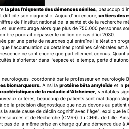
re
la plus fréquente des démences séniles
, beaucoup d'i
 difficile son diagnostic. Aujourd'hui encore,
un tiers des 
iffres de l'Institut national de la santé et de la recherche m
nts et leur entourage alors que plus de 750.000 personnes s
ombre pourrait dépasser le million de cas d'ici 2030.
e par une perte de neurones qui entraîne l'altération progre
i que l'accumulation de certaines protéines cérébrales est à l
escence ne sont encore que partiellement connus. Quant a
ltés à s'orienter dans l'espace et le temps, perte d'autonom
e neurologues, coordonné par le professeur en neurologie Br
les biomarqueurs.
Ainsi la
protéine bêta amyloïde
et la
p
aractéristiques de la maladie d'Alzheimer
, véritables sig
uveaux critères, beaucoup de patients sont mal diagnostiq
e la précision diagnostique que nous devons au patient et
s la seule cause de déclin cognitif avec l'âge", explique l
essources et de Recherche (CMRR) du CHRU de Lille. Ains
nt pas de la même prise en charge qu'une démence due à A