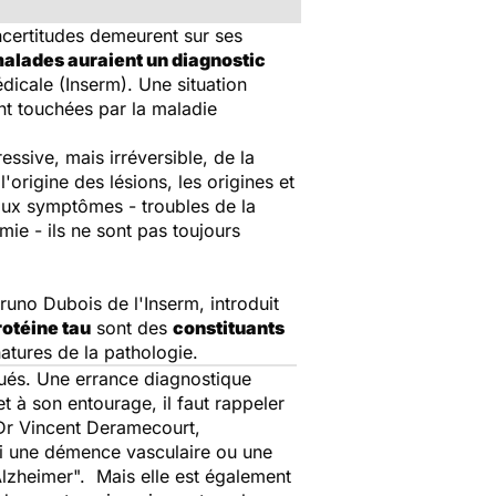
ncertitudes demeurent sur ses
malades auraient un diagnostic
édicale (Inserm). Une situation
ont touchées par la maladie
ssive, mais irréversible, de la
'origine des lésions, les origines et
ux symptômes - troubles de la
ie - ils ne sont pas toujours
uno Dubois de l'Inserm, introduit
rotéine tau
sont des
constituants
natures de la pathologie.
ués. Une errance diagnostique
 à son entourage, il faut rappeler
e Dr Vincent Deramecourt,
i une démence vasculaire ou une
lzheimer". Mais elle est également