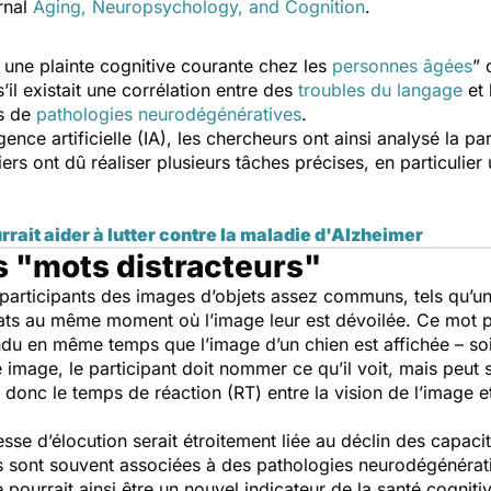
rnal
Aging, Neuropsychology, and Cognition
.
t une plainte cognitive courante chez les
personnes âgées
”
d
’il existait une corrélation entre des
troubles du langage
et 
rs de
pathologies neurodégénératives
.
elligence artificielle (IA), les chercheurs ont ainsi analysé la
rs ont dû réaliser plusieurs tâches précises, en particulier
rait aider à lutter contre la maladie d'Alzheimer
es "mots distracteurs"
participants des images d’objets assez communs, tels qu’un 
ats au même moment où l’image leur est dévoilée. Ce mot peu
du en même temps que l’image d’un chien est affichée – soit
 image, le participant doit nommer ce qu’il voit, mais peut
t donc le temps de réaction (RT) entre la vision de l’image 
esse d’élocution serait étroitement liée au déclin des capacit
es sont souvent associées à des pathologies neurodégénéra
e pourrait ainsi être un nouvel indicateur de la santé cognitiv