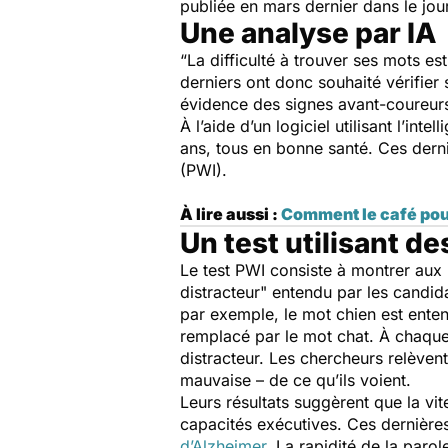
publiée en mars dernier dans le jou
Une analyse par IA
“La difficulté à trouver ses mots es
derniers ont donc souhaité vérifier s
évidence des signes avant-coureu
À l’aide d’un logiciel utilisant l’int
ans, tous en bonne santé. Ces dernie
(PWI).
À lire aussi :
Comment le café pour
Un test utilisant d
Le test PWI consiste à montrer aux 
distracteur" entendu par les candid
par exemple, le mot chien est enten
remplacé par le mot chat. À chaque
distracteur. Les chercheurs relèven
mauvaise – de ce qu’ils voient.
Leurs résultats suggèrent que la vit
capacités exécutives. Ces dernièr
d’Alzheimer
. La rapidité de la parol