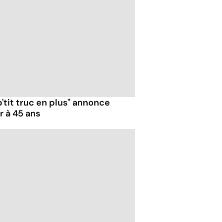
p'tit truc en plus" annonce
r à 45 ans