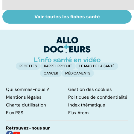
Voir toutes les fiches santé
Gynéco : un suivi
Cancer du sein :
D
pour la vie
toutes
ho
concernées !
c'
su
RECETTES
RAPPEL PRODUIT
LE MAG DE LA SANTÉ
CANCER
MÉDICAMENTS
Qui sommes-nous ?
Gestion des cookies
Mentions légales
Politiques de confidentialité
Charte d'utilisation
Index thématique
Flux RSS
Flux Atom
Retrouvez-nous sur