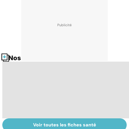
Nos fiches santé
Voir toutes les fiches santé
Spondylarthrite
Ostéopathie, une
Ma