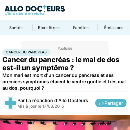
Santé
Bien-être
Famille
Émissions
Accueil
Santé
Maladies
Cancer
Cancer du pancréas
CANCER DU PANCRÉAS
Cancer du pancréas : le mal de dos
est-il un symptôme ?
Mon mari est mort d'un cancer du pancréas et ses
premiers symptômes étaient le ventre gonflé et très mal
au dos, pourquoi ?
Par
La rédaction d'Allo Docteurs
Partager
Mis à jour le
17/03/2015