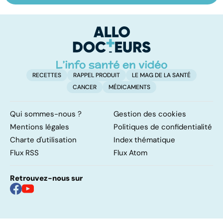
ankylosante, la
thérapie
q
soudure osseuse
manuelle
ve
des articulations
m
RECETTES
RAPPEL PRODUIT
LE MAG DE LA SANTÉ
CANCER
MÉDICAMENTS
Qui sommes-nous ?
Gestion des cookies
Mentions légales
Politiques de confidentialité
Charte d'utilisation
Index thématique
Flux RSS
Flux Atom
Retrouvez-nous sur