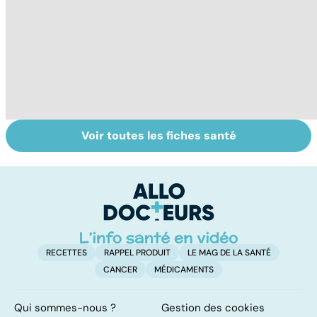
Voir toutes les fiches santé
Tout savoir sur
Acidité, brûlures,
La
nos excréments
crampes... quand
c
l'estomac fait
da
mal
RECETTES
RAPPEL PRODUIT
LE MAG DE LA SANTÉ
CANCER
MÉDICAMENTS
Qui sommes-nous ?
Gestion des cookies