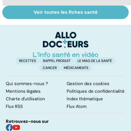
Voir toutes les fiches santé
Tout savoir sur
Inflammation des
Su
les infections
amygdales : que
le
pulmonaires
faire en cas
l'
d'angine ?
RECETTES
RAPPEL PRODUIT
LE MAG DE LA SANTÉ
CANCER
MÉDICAMENTS
Qui sommes-nous ?
Gestion des cookies
Mentions légales
Politiques de confidentialité
Charte d'utilisation
Index thématique
Flux RSS
Flux Atom
Retrouvez-nous sur