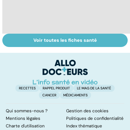
Voir toutes les fiches santé
Tout savoir sur
Grand froid : nos
Po
les infections
conseils
s
pulmonaires
p
RECETTES
RAPPEL PRODUIT
LE MAG DE LA SANTÉ
CANCER
MÉDICAMENTS
Qui sommes-nous ?
Gestion des cookies
Mentions légales
Politiques de confidentialité
Charte d'utilisation
Index thématique