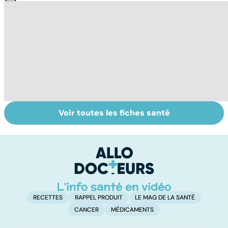
Voir toutes les fiches santé
Tout savoir sur le
Qu'est-ce que le
T
cerveau
coma ?
c
pe
RECETTES
RAPPEL PRODUIT
LE MAG DE LA SANTÉ
CANCER
MÉDICAMENTS