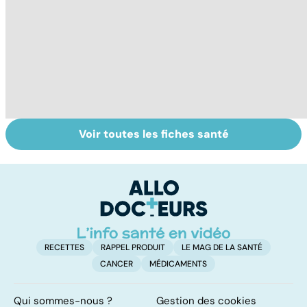
Voir toutes les fiches santé
La tuberculose
Le TDAH, un
A
pulmonaire
trouble de
va
l'attention avec
cé
ou sans
é
hyperactivité
t
RECETTES
RAPPEL PRODUIT
LE MAG DE LA SANTÉ
CANCER
MÉDICAMENTS
Qui sommes-nous ?
Gestion des cookies