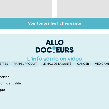
Voir toutes les fiches santé
Tout savoir sur les
Inflammation des
infections
amygdales : que faire
pulmonaires
en cas d'angine ?
ETTES
RAPPEL PRODUIT
LE MAG DE LA SANTÉ
CANCER
MÉDICAM
ookies
onfidentialité
que