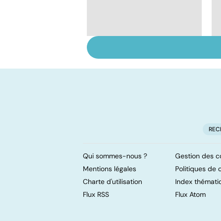
Dérèglement
hormonal : et si
c'était les
surrénales ?
REC
Qui sommes-nous ?
Gestion des c
Mentions légales
Politiques de c
Charte d'utilisation
Index thémati
Flux RSS
Flux Atom