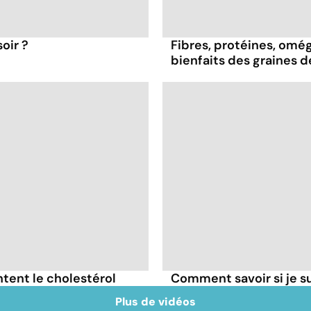
oir ?
Fibres, protéines, oméga
bienfaits des graines 
tent le cholestérol
Comment savoir si je 
Plus de vidéos