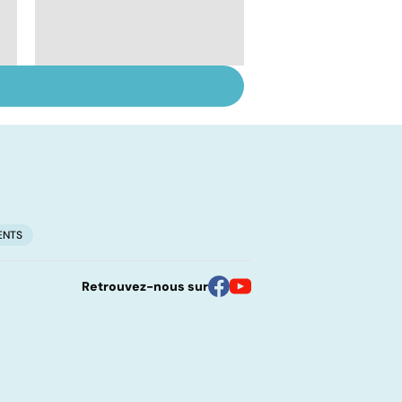
Suicide : prévenir le
passage à l'acte
ENTS
Retrouvez-nous sur