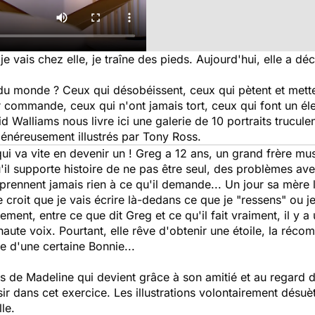
ais chez elle, je traîne des pieds. Aujourd'hui, elle a déc
du monde ? Ceux qui désobéissent, ceux qui pètent et mette
ur commande, ceux qui n'ont jamais tort, ceux qui font un é
 Walliams nous livre ici une galerie de 10 portraits truculen
généreusement illustrés par Tony Ross.
i va vite en devenir un ! Greg a 12 ans, un grand frère musi
qu'il supporte histoire de ne pas être seul, des problèmes ave
rennent jamais rien à ce qu'il demande... Un jour sa mère l
e croit que je vais écrire là-dedans ce que je "ressens" ou je
ement, entre ce que dit Greg et ce qu'il fait vraiment, il y 
haute voix. Pourtant, elle rêve d'obtenir une étoile, la réco
e d'une certaine Bonnie...
rs de Madeline qui devient grâce à son amitié et au regard
aisir dans cet exercice. Les illustrations volontairement dés
lle.