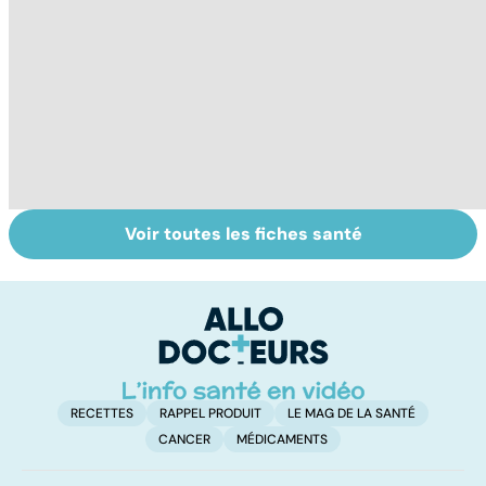
Voir toutes les fiches santé
Intoxications
Tout savoir sur
I
alimentaires :
les infections
a
menaces dans
pulmonaires
fa
nos assiettes !
d'
RECETTES
RAPPEL PRODUIT
LE MAG DE LA SANTÉ
CANCER
MÉDICAMENTS