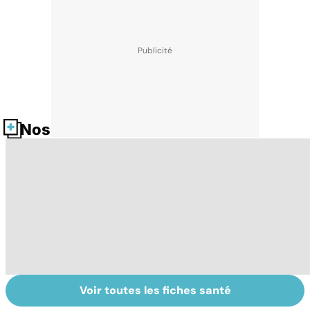
Nos fiches santé
Voir toutes les fiches santé
Tout savoir sur
Inflammation des
Su