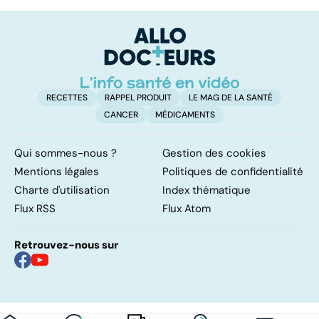
les infections
amygdales : que
le
pulmonaires
faire en cas
l'
d'angine ?
RECETTES
RAPPEL PRODUIT
LE MAG DE LA SANTÉ
CANCER
MÉDICAMENTS
Qui sommes-nous ?
Gestion des cookies
Mentions légales
Politiques de confidentialité
Charte d'utilisation
Index thématique
Flux RSS
Flux Atom
Retrouvez-nous sur