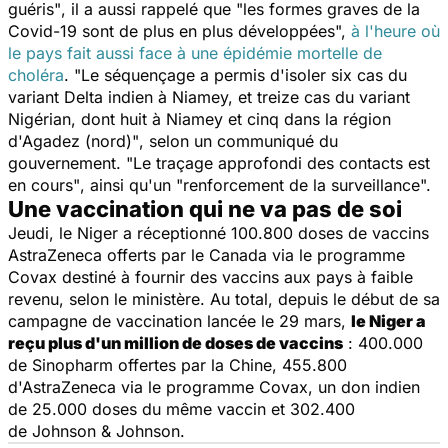
guéris"
, il a aussi rappelé que "
les formes graves de la
Covid-19 sont de plus en plus développées",
à l'heure où
le pays fait aussi face à une épidémie mortelle de
choléra
.
"Le séquençage a permis d'isoler six cas du
variant Delta indien à Niamey, et treize cas du variant
Nigérian, dont huit à Niamey et cinq dans la région
d'Agadez (nord)"
, selon un communiqué du
gouvernement.
"Le traçage approfondi des contacts est
en cours"
, ainsi qu'un "
renforcement de la surveillance".
Une vaccination qui ne va pas de soi
Jeudi, le Niger a réceptionné 100.800 doses de vaccins
AstraZeneca offerts par le Canada via le programme
Covax destiné à fournir des vaccins aux pays à faible
revenu, selon le ministère. Au total, depuis le début de sa
campagne de vaccination lancée le 29 mars,
le Niger a
reçu plus d'un million de doses de vaccins
: 400.000
de Sinopharm offertes par la Chine, 455.800
d'AstraZeneca via le programme Covax, un don indien
de 25.000 doses du même vaccin et 302.400
de
Johnson
&
Johnson
.