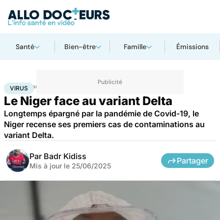
Santé
Bien-être
Famille
Émissions
Accueil
Santé
Maladies
Maladies infectieuses
Virus
VIRUS
Le Niger face au variant Delta
Longtemps épargné par la pandémie de Covid-19, le
Niger recense ses premiers cas de contaminations au
variant Delta.
Par
Badr Kidiss
Partager
Mis à jour le
25/06/2025