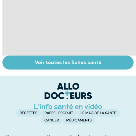
Voir toutes les fiches santé
Tout savoir sur
Inflammation des
Vi
les infections
amygdales : que
oc
pulmonaires
faire en cas
qu
d'angine ?
su
in
RECETTES
RAPPEL PRODUIT
LE MAG DE LA SANTÉ
CANCER
MÉDICAMENTS