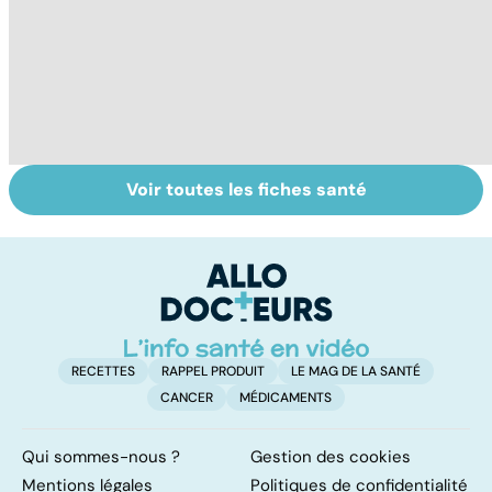
Voir toutes les fiches santé
Tout savoir sur
Inflammation des
Vi
les infections
amygdales : que
oc
pulmonaires
faire en cas
qu
d'angine ?
su
in
RECETTES
RAPPEL PRODUIT
LE MAG DE LA SANTÉ
CANCER
MÉDICAMENTS
Qui sommes-nous ?
Gestion des cookies
Mentions légales
Politiques de confidentialité