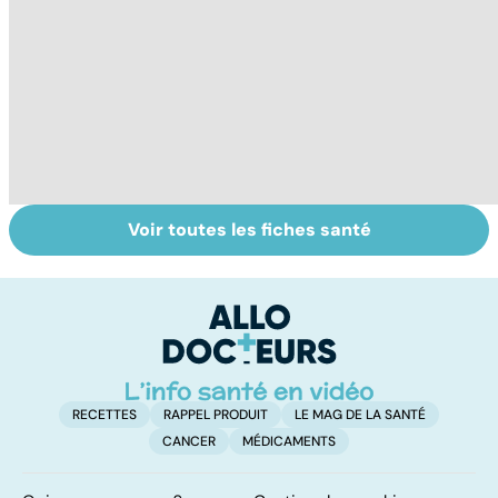
Voir toutes les fiches santé
La tuberculose
Rougeole :
M
pulmonaire
l'importance de
ér
la vaccination
c
r
RECETTES
RAPPEL PRODUIT
LE MAG DE LA SANTÉ
CANCER
MÉDICAMENTS