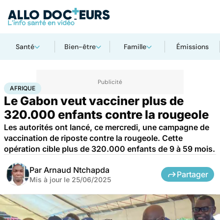
Santé
Bien-être
Famille
Émissions
Accueil
Santé
Société
Santé publique
Afrique
AFRIQUE
Le Gabon veut vacciner plus de
320.000 enfants contre la rougeole
Les autorités ont lancé, ce mercredi, une campagne de
vaccination de riposte contre la rougeole. Cette
opération cible plus de 320.000 enfants de 9 à 59 mois.
Par
Arnaud Ntchapda
Partager
Mis à jour le
25/06/2025