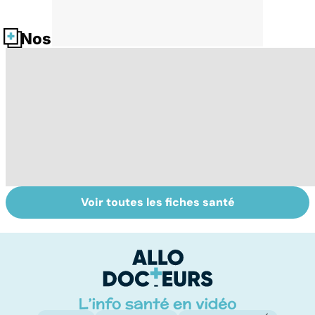
Nos fiches santé
Voir toutes les fiches santé
La tuberculose
L'eau, source de
L
pulmonaire
vie
d
d
â