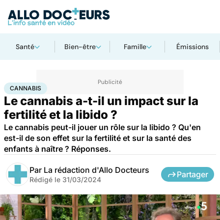
Santé
Bien-être
Famille
Émissions
Accueil
Santé
Maladies
Drogues et addictions
Cannabis
CANNABIS
Le cannabis a-t-il un impact sur la
fertilité et la libido ?
Le cannabis peut-il jouer un rôle sur la libido ? Qu'en
est-il de son effet sur la fertilité et sur la santé des
enfants à naître ? Réponses.
Par
La rédaction d'Allo Docteurs
Partager
Rédigé le
31/03/2024