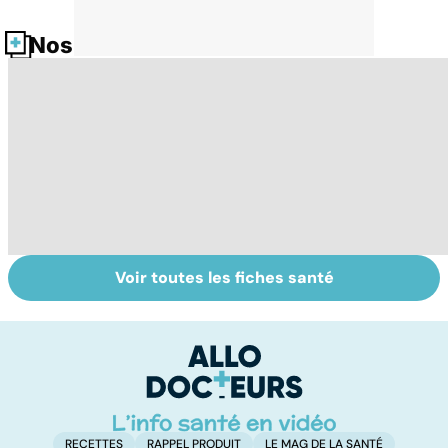
Nos fiches santé
Voir toutes les fiches santé
La tuberculose
Tout savoir sur
I
pulmonaire
les infections
a
pulmonaires
fa
d'
RECETTES
RAPPEL PRODUIT
LE MAG DE LA SANTÉ