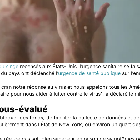
du singe
recensés aux États-Unis, l’urgence sanitaire se fais
s du pays ont déclenché l’
urgence de santé publique
sur l’en
ran notre réponse au virus et nous appelons tous les Améri
aire pour nous aider à lutter contre le virus
", a déclaré le m
sous-évalué
bloquer des fonds, de faciliter la collecte de données et d
iculièrement dans l’État de New York, où environ un quart de
 réel de cas soit bien supérieur en raison de symptômes pa