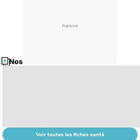
Nos fiches santé
Voir toutes les fiches santé
Tout savoir sur
La tuberculose
L