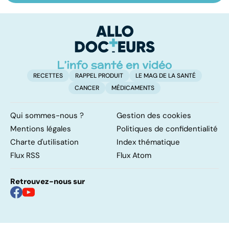
les infections
pulmonaire
u
pulmonaires
ré
RECETTES
RAPPEL PRODUIT
LE MAG DE LA SANTÉ
CANCER
MÉDICAMENTS
Qui sommes-nous ?
Gestion des cookies
Mentions légales
Politiques de confidentialité
Charte d'utilisation
Index thématique
Flux RSS
Flux Atom
Retrouvez-nous sur