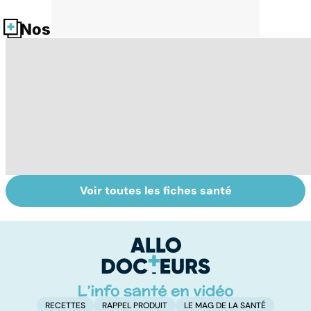
Nos fiches santé
Voir toutes les fiches santé
La tuberculose
Autisme :
To
pulmonaire
s'orienter vers la
le
méthode
p
adaptée
RECETTES
RAPPEL PRODUIT
LE MAG DE LA SANTÉ