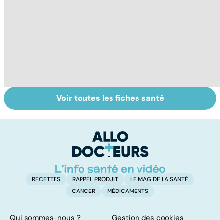
Voir toutes les fiches santé
Algie vasculaire
Acupuncture :
H
de la face : une
comment est-
es
douleur
elle pratiquée ?
m
insupportable
RECETTES
RAPPEL PRODUIT
LE MAG DE LA SANTÉ
CANCER
MÉDICAMENTS
Qui sommes-nous ?
Gestion des cookies