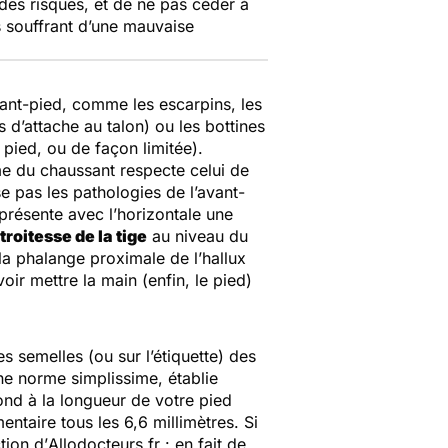
 des risques, et de ne pas céder à
s souffrant d’une mauvaise
vant-pied, comme les escarpins, les
s d’attache au talon) ou les bottines
 pied, ou de façon limitée).
ume du chaussant respecte celui de
e pas les pathologies de l’avant-
 présente avec l’horizontale une
troitesse de la tige
au niveau du
a phalange proximale de l’hallux
oir mettre la main (enfin, le pied)
s semelles (ou sur l’étiquette) des
ne norme simplissime, établie
ond à la longueur de votre pied
entaire tous les 6,6 millimètres. Si
tion d’
Allodocteurs.fr
: en fait de