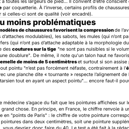
t à toutes les largeurs de pied… Il convient d’être conscient
e
par coquetterie. À l’inverse, certains profils de chaussure
si celles-ci sont de qualité (voir encadré).
ou moins problématiques
modèles de chaussures favorisent la compression
de l’a
as d’attaches modulables), les sabots, les mules (qui n’ont pa
afers (qui n’ont pas d’attache adaptable à la morphologie du
ue des
coutures sur la tige
"ne sont pas nuisibles si le vol
d’une doublure"
. De même, il note qu'un talon haut ne favoris
semelle de moins de 5 centimètres
et surtout si son assise
bout pointu
"n’est pas forcément néfaste
,
contrairement à l’
é
c une planche dite « tournante » respecte l’alignement de l
tarsien tout en ayant un aspect pointu"
… encore faut-il pouv
 médecine s’agace du fait que les pointures affichées sur le
rand chose. En principe, en France, le chiffre renvoie à u
 en "points de Paris" : le chiffre de votre pointure corresp
ois pointures dans deux centimètres, soit une pointure supplém
vous devriez donc faire du 40. Le test a été fait à la rédac