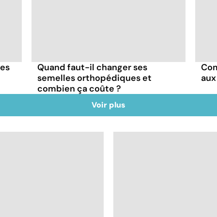
res
Quand faut-il changer ses
Com
semelles orthopédiques et
aux
combien ça coûte ?
Voir plus