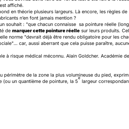
est affiché.
ond en théorie plusieurs largeurs. Là encore, les règles de
abricants n’en font jamais mention ?
un souhait :
"que chacun connaisse sa pointure réelle (longu
eté de
marquer cette pointure réelle
sur leurs produits. Cela
telle norme
"devrait déjà être rendu obligatoire pour les ch
ociale"
… car, aussi aberrant que cela puisse paraître, aucun
ple à risque médical méconnu.
Alain Goldcher.
Académie de
 périmètre de la zone la plus volumineuse du pied, exprimé 
e
 (ou un quantième de pointure, la 5
largeur correspondant à