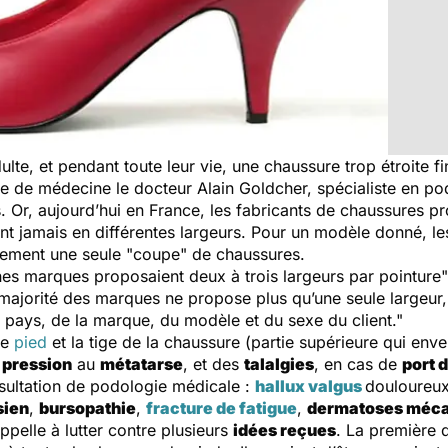
dulte, et pendant toute leur vie, une chaussure trop étroite f
ie de médecine le docteur Alain Goldcher, spécialiste en p
ris. Or, aujourd’hui en France, les fabricants de chaussures 
ent jamais en différentes largeurs. Pour un modèle donné, 
lement une seule "coupe" de chaussures.
ines marques proposaient deux à trois largeurs par pointure",
majorité des marques ne propose plus qu’une seule largeur,
du pays, de la marque, du modèle et du sexe du client."
le
pied
et la tige de la chaussure (
partie supérieure qui env
e
pression
au
métatarse
, et des
talalgies
, en cas de
port 
sultation de podologie médicale :
hallux valgus
douloureu
sien
,
bursopathie
,
fracture de fatigue
,
dermatoses méc
appelle à lutter contre plusieurs
idées reçues
. La première d