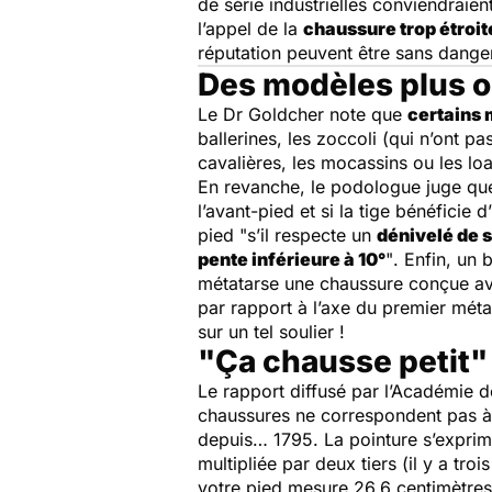
de série industrielles conviendraien
l’appel de la
chaussure trop étroit
réputation peuvent être sans danger 
Des modèles plus 
Le Dr Goldcher note que
certains 
ballerines, les zoccoli (qui n’ont p
cavalières, les mocassins ou les lo
En revanche, le podologue juge q
l’avant-pied et si la tige bénéficie 
pied
"s’il respecte un
dénivelé de 
pente inférieure à 10°
"
. Enfin, un 
métatarse une chaussure conçue ave
par rapport à l’axe du premier méta
sur un tel soulier !
"Ça chausse petit"
Le rapport diffusé par l’Académie de
chaussures ne correspondent pas à g
depuis… 1795. La pointure s’exprime
multipliée par deux tiers (il y a tr
votre pied mesure 26,6 centimètres, 