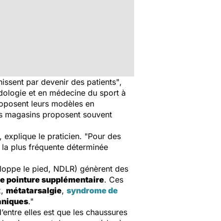
inissent par devenir des patients"
,
odologie et en médecine du sport à
proposent leurs modèles en
les magasins proposent souvent
 explique le praticien. "Pour des
 la plus fréquente déterminée
eloppe le pied, NDLR)
génèrent des
de pointure supplémentaire
. Ces
x,
métatarsalgie
,
syndrome de
aniques
."
’entre elles est que les chaussures