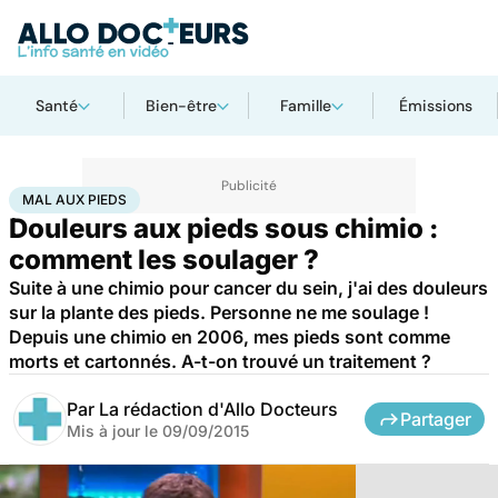
Santé
Bien-être
Famille
Émissions
Accueil
Santé
Maladies
Mal aux pieds
MAL AUX PIEDS
Douleurs aux pieds sous chimio :
comment les soulager ?
Suite à une chimio pour cancer du sein, j'ai des douleurs
sur la plante des pieds. Personne ne me soulage !
Depuis une chimio en 2006, mes pieds sont comme
morts et cartonnés. A-t-on trouvé un traitement ?
Par
La rédaction d'Allo Docteurs
Partager
Mis à jour le
09/09/2015