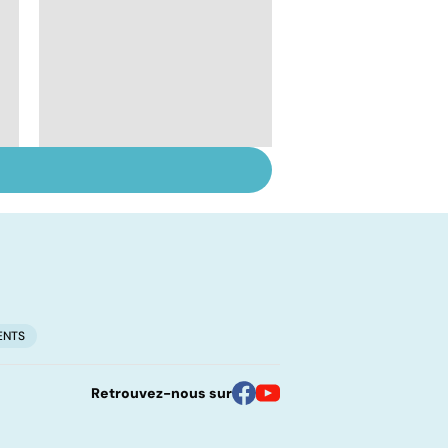
Suicide : prévenir le
passage à l'acte
ENTS
Retrouvez-nous sur