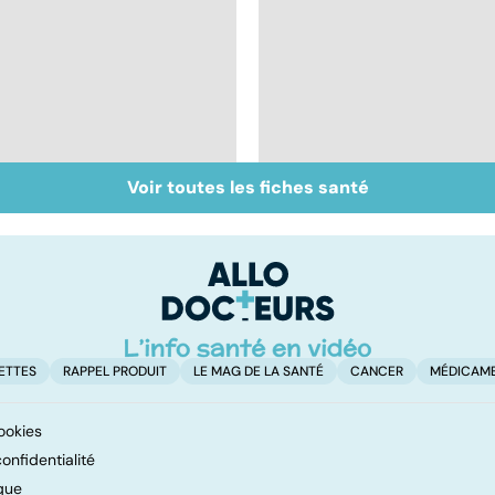
Voir toutes les fiches santé
Tout savoir sur les
Inflammation des
infections
amygdales : que faire
pulmonaires
en cas d'angine ?
ETTES
RAPPEL PRODUIT
LE MAG DE LA SANTÉ
CANCER
MÉDICAM
ookies
onfidentialité
que