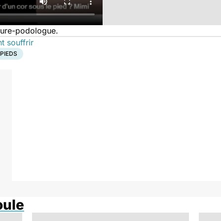
cure-podologue.
t souffrir
 PIEDS
oule