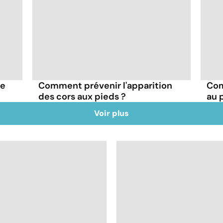
re
Comment prévenir l'apparition
Com
des cors aux pieds ?
au 
Voir plus