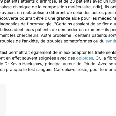
19 patients atteints d'arthrose, et de 23 patients avec un lu
nalyse chimique de la composition moléculaire, ndlr
], ils o
 avaient un métabolisme différent de celui des autres person
écouverte pourrait être d’une grande aide pour les médeci
 diagnostics de fibromyalgie. "
Certains essaient de se fier aux
et dissuadent leurs patients de demander un examen – ils p
irment les chercheurs. Autre problème : certains patients so
troubles de l’anxiété, de troubles somatoformes ou du
synd
r test permettrait également de mieux adapter les traitement
ont en effet souvent soignées avec des
opioïdes
. Or, la fib
le Dr Kevin Hackshaw, principal auteur de l’étude. Avec son
en pratique le test sanguin. Car celui-ci reste, pour le mom