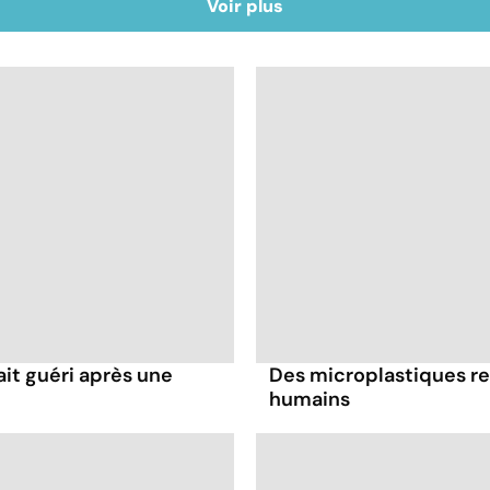
Voir plus
it guéri après une
Des microplastiques re
humains