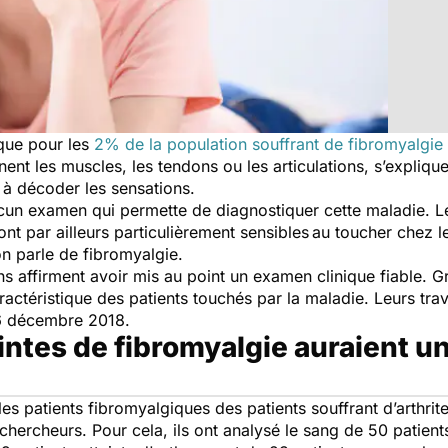
ique pour les
2% de la population souffrant de fibromyalgie
nent les muscles, les tendons ou les articulations, s’expliq
s à décoder les sensations.
e aucun examen qui permette de diagnostiquer cette maladie.
ont par ailleurs particulièrement sensibles
au toucher chez l
on parle de fibromyalgie.
s affirment avoir mis au point un examen clinique fiable. Gr
caractéristique des patients touchés par la maladie. Leurs tr
6 décembre 2018.
intes de fibromyalgie auraient 
 les patients fibromyalgiques des patients souffrant d’arthri
chercheurs. Pour cela, ils ont analysé le sang de 50 patien