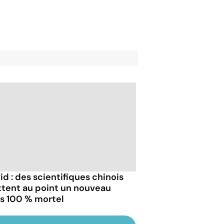
id : des scientifiques chinois
tent au point un nouveau
us 100 % mortel