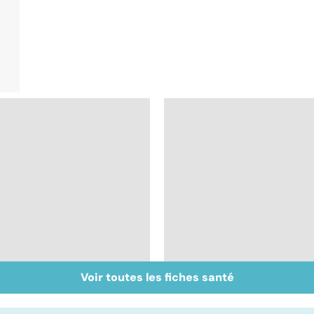
Voir toutes les fiches santé
Staphylocoque doré :
Métastases, le
une bactérie sous
cancer propagé