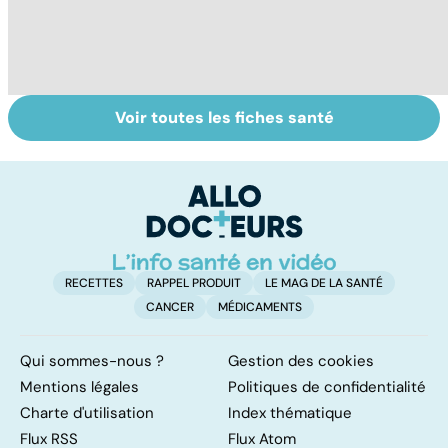
Voir toutes les fiches santé
Le saturnisme :
Soins dentaires :
B
une intoxication
on n'arrête pas le
le
au plomb
progrès !
g
RECETTES
RAPPEL PRODUIT
LE MAG DE LA SANTÉ
CANCER
MÉDICAMENTS
Qui sommes-nous ?
Gestion des cookies
Mentions légales
Politiques de confidentialité
Charte d'utilisation
Index thématique
Flux RSS
Flux Atom