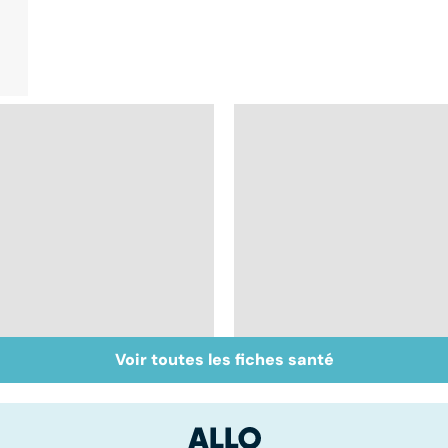
Voir toutes les fiches santé
Syndrome de
Ostéopathie, une
l'intestin irritable : un
thérapie manuelle
trouble encore mal
connu