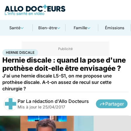
Santé
Bien-être
Famille
Émissions
Accueil
Santé
Maladies
Hernie discale
HERNIE DISCALE
Hernie discale : quand la pose d'une
prothèse doit-elle être envisagée ?
J'ai une hernie discale L5-S1, on me propose une
prothèse discale. A-t-on assez de recul sur cette
chirurgie ?
Par
La rédaction d'Allo Docteurs
Partager
Mis à jour le
25/04/2017