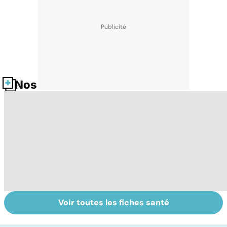
Nos fiches santé
Voir toutes les fiches santé
Spondylarthrite
Ostéopathie, une
Ma
ankylosante, la
thérapie
q