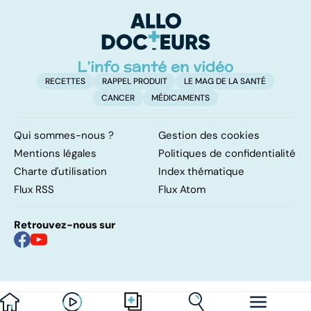
soudure osseuse
manuelle
ve
des articulations
m
RECETTES
RAPPEL PRODUIT
LE MAG DE LA SANTÉ
CANCER
MÉDICAMENTS
Qui sommes-nous ?
Gestion des cookies
Mentions légales
Politiques de confidentialité
Charte d'utilisation
Index thématique
Flux RSS
Flux Atom
Retrouvez-nous sur