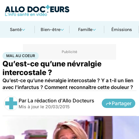
Santé
Bien-être
Famille
Émissions
Accueil
Santé
Bobos du quotidien
Mal au coeur
MAL AU COEUR
Qu’est-ce qu’une névralgie
intercostale ?
Qu’est-ce qu’une névralgie intercostale ? Y a t-il un lien
avec l'infarctus ? Comment reconnaître cette douleur ?
Par
La rédaction d'Allo Docteurs
Partager
Mis à jour le
20/03/2015