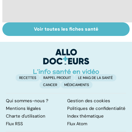
Voir toutes les fiches santé
HPV : tout savoir
Glandes
P
sur les
salivaires : les
l
papillomavirus
tumeurs de la
glande parotide
RECETTES
RAPPEL PRODUIT
LE MAG DE LA SANTÉ
CANCER
MÉDICAMENTS
Qui sommes-nous ?
Gestion des cookies
Mentions légales
Politiques de confidentialité
Charte d'utilisation
Index thématique
Flux RSS
Flux Atom