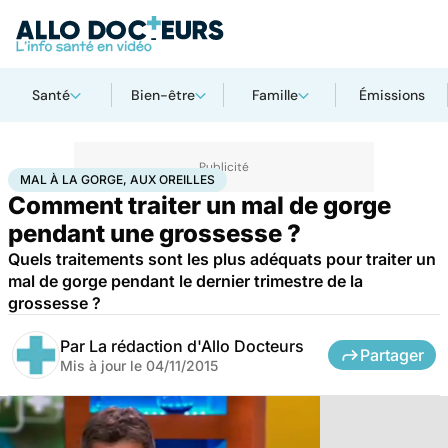
Santé
Bien-être
Famille
Émissions
Accueil
Santé
Bobos du quotidien
Mal à la gorge, aux oreilles
MAL À LA GORGE, AUX OREILLES
Comment traiter un mal de gorge
pendant une grossesse ?
Quels traitements sont les plus adéquats pour traiter un
mal de gorge pendant le dernier trimestre de la
grossesse ?
Par
La rédaction d'Allo Docteurs
Partager
Mis à jour le
04/11/2015