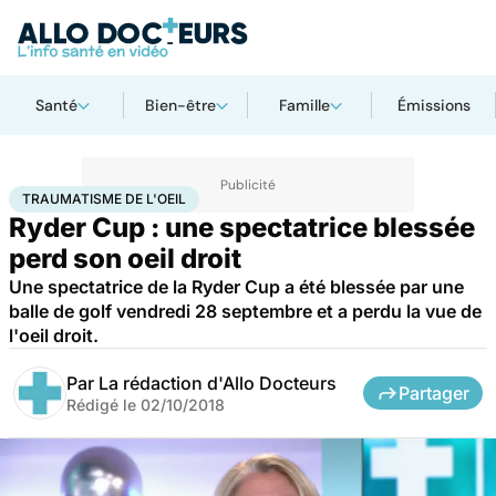
Santé
Bien-être
Famille
Émissions
Accueil
Bien-être
Sport santé
Traumatisme de l'oeil
TRAUMATISME DE L'OEIL
Ryder Cup : une spectatrice blessée
perd son oeil droit
Une spectatrice de la Ryder Cup a été blessée par une
balle de golf vendredi 28 septembre et a perdu la vue de
l'oeil droit.
Par
La rédaction d'Allo Docteurs
Partager
Rédigé le
02/10/2018