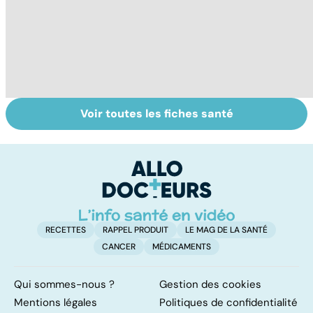
Voir toutes les fiches santé
Tout savoir sur
Inflammation des
Su
les infections
amygdales : que
le
pulmonaires
faire en cas
l'
d'angine ?
RECETTES
RAPPEL PRODUIT
LE MAG DE LA SANTÉ
CANCER
MÉDICAMENTS
Qui sommes-nous ?
Gestion des cookies
Mentions légales
Politiques de confidentialité