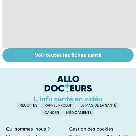
Voir toutes les fiches santé
La vésicule
Tout savoir sur le
S
biliaire et ses
cerveau
do
calculs
b
su
RECETTES
RAPPEL PRODUIT
LE MAG DE LA SANTÉ
CANCER
MÉDICAMENTS
Qui sommes-nous ?
Gestion des cookies