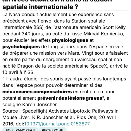
spatiale internationale ?
La Nasa conduit actuellement une expérience sans
précédent avec l'envoi dans la Station spatiale
internationale (ISS) de l'astronaute américain Scott Kelly
pendant 340 jours, au côté du russe Mikhaïl Kornienko,
pour étudier les effets
physiologiques
et
psychologiques
de long séjours dans l'espace en vue
de préparer une mission vers Mars. Vingt souris faisaient
en outre partie du chargement du vaisseau spatial non
habité Dragon de la société américaine SpaceX, arrivé le
10 avril à l'ISS.
"Il faudra étudier des souris ayant passé plus longtemps
dans l'espace pour pouvoir déterminer si des
mécanismes compensatoires
entrent en jeu pour
potentiellement
prévenir des lésions graves
",
a
souligné Karen Jonscher.
Source :
Spaceflight Activates Lipotoxic Pathways in
Mouse Liver
. K.R. Jonscher et al.
Plos One
, 20 avril
2016. doi:
10.1371/journal.pone.0152877
FOIE, PANCRÉAS
RECHERCHE