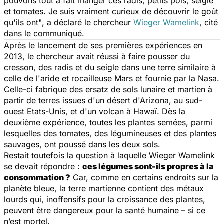
pouvons tout à fait manger ces radis, petits pois, seigle
et tomates. Je suis vraiment curieux de découvrir le goût
qu'ils ont"
, a déclaré le chercheur
Wieger Wamelink
, cité
dans le communiqué.
Après le lancement de ses premières expériences en
2013, le chercheur avait réussi à faire pousser du
cresson, des radis et du seigle dans une terre similaire à
celle de l'aride et rocailleuse Mars et fournie par la Nasa.
Celle-ci fabrique des ersatz de sols lunaire et martien à
partir de terres issues d'un désert d'Arizona, au sud-
ouest Etats-Unis, et d'un volcan à Hawaï. Dès la
deuxième expérience, toutes les plantes semées, parmi
lesquelles des tomates, des légumineuses et des plantes
sauvages, ont poussé dans les deux sols.
Restait toutefois la question à laquelle Wieger Wamelink
se devait répondre :
ces légumes sont-ils propres à la
consommation ?
Car, comme en certains endroits sur la
planète bleue, la terre martienne contient des métaux
lourds qui, inoffensifs pour la croissance des plantes,
peuvent être dangereux pour la santé humaine – si ce
n’est mortel.