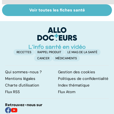
Voir toutes les fiches santé
Les agrumes et
Le magnésium,
In
leurs bienfaits
un oligo-élément
l
pour la santé
vital
F
so
RECETTES
RAPPEL PRODUIT
LE MAG DE LA SANTÉ
CANCER
MÉDICAMENTS
Qui sommes-nous ?
Gestion des cookies
Mentions légales
Politiques de confidentialité
Charte d'utilisation
Index thématique
Flux RSS
Flux Atom
Retrouvez-nous sur