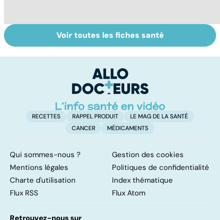
Voir toutes les fiches santé
Tout savoir sur
Inflammation des
Su
les infections
amygdales : que
le
pulmonaires
faire en cas
l'
d'angine ?
RECETTES
RAPPEL PRODUIT
LE MAG DE LA SANTÉ
CANCER
MÉDICAMENTS
Qui sommes-nous ?
Gestion des cookies
Mentions légales
Politiques de confidentialité
Charte d'utilisation
Index thématique
Flux RSS
Flux Atom
Retrouvez-nous sur