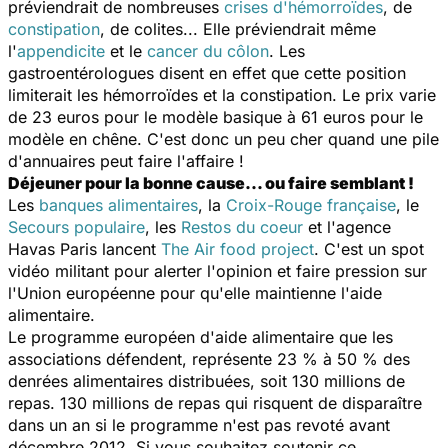
préviendrait de nombreuses
crises d'hémorroïdes
, de
constipation
, de colites... Elle préviendrait même
l'
appendicite
et le
cancer du côlon
. Les
gastroentérologues disent en effet que cette position
limiterait les hémorroïdes et la constipation. Le prix varie
de 23 euros pour le modèle basique à 61 euros pour le
modèle en chêne. C'est donc un peu cher quand une pile
d'annuaires peut faire l'affaire !
Déjeuner pour la bonne cause... ou faire semblant !
Les
banques alimentaires
, la
Croix-Rouge française
, le
Secours populaire
, les
Restos du coeur
et l'agence
Havas Paris lancent
The Air food project
. C'est un spot
vidéo militant pour alerter l'opinion et faire pression sur
l'Union européenne pour qu'elle maintienne l'aide
alimentaire.
Le programme européen d'aide alimentaire que les
associations défendent, représente 23 % à 50 % des
denrées alimentaires distribuées, soit 130 millions de
repas. 130 millions de repas qui risquent de disparaître
dans un an si le programme n'est pas revoté avant
décembre 2012. Si vous souhaitez soutenir ce